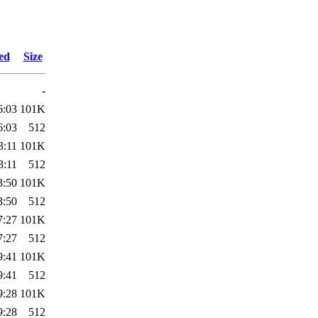
ed
Size
-
6:03
101K
6:03
512
3:11
101K
3:11
512
3:50
101K
3:50
512
7:27
101K
7:27
512
9:41
101K
9:41
512
9:28
101K
9:28
512